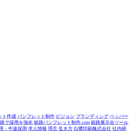
ット作成
パンフレット制作
ビジョン
ブランディング
ペッパー
路で採用を強化
姫路パンフレット制作.com
姫路展示会ツール
用・中途採用
求人情報
理念
生き方
白鷺印刷株式会社
社内研