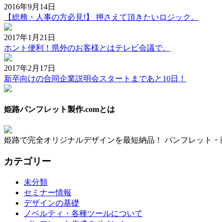
2016年9月14日
【総務・人事の方必見!】 押さえて頂きたいロジック。
2017年1月21日
ホント便利！県外のお客様とはテレビ会議で。
2017年2月17日
新卒向けの合同企業説明会スタートまであと10日！
姫路パンフレット製作.comとは
姫路で完全オリジナルデザインを最短納品！ パンフレット・
カテゴリー
未分類
セミナー情報
デザインの基礎
ノベルティ・各種ツールについて