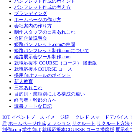
パンフレット作成のポイント
パンフレット作成の考え方
ブランディング
ホームページの作り方
会社案内の作り方
制作スタッフの日常あれこれ
合同企業説明会
姫路パンフレット.comの仲間
姫路パンフレット制作.comについて
姫路展示会ツール制作.com
就職応援本 COURSE（コース） 播磨版
就職応援本COURSE コース
採用向けツールのポイント
新人教育
日常あれこれ
目的別・業種別による構成の違い
経営者・幹部の方へ
読書ノートな日記
IOT
イベントブース
イメージ統一
クレド
スマードデバイス
君
ホームページ作成
ミッション
リクルート
リクルート方法
制作.com
学生向け
就職応援本COURSE コース播磨版
展示会